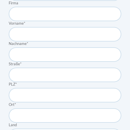
Firma
Vorname
*
Nachname
*
Straße
*
PLZ
*
Ort
*
Land