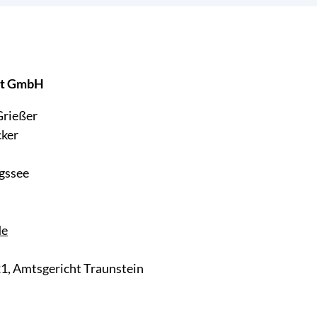
hrt GmbH
Grießer
cker
gssee
de
1, Amtsgericht Traunstein