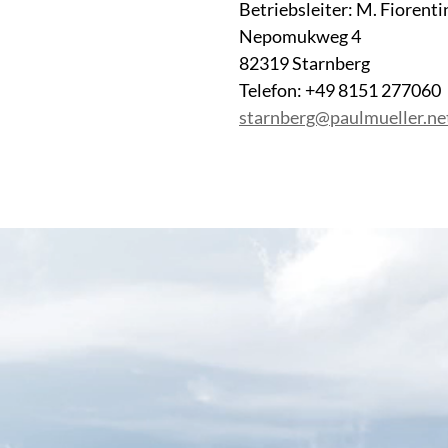
Betriebsleiter: M. Fiorenti
Nepomukweg 4
82319 Starnberg
Telefon: +49 8151 277060
starnberg@paulmueller.ne