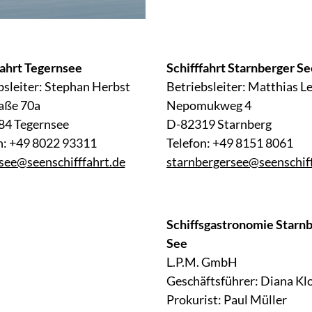
fahrt Tegernsee
Schifffahrt Starnberger Se
bsleiter: Stephan Herbst
Betriebsleiter: Matthias Le
aße 70a
Nepomukweg 4
84 Tegernsee
D-82319 Starnberg
n: +49 8022 93311
Telefon: +49 8151 8061
see@seenschifffahrt.de
starnbergersee@seenschiff
Schiffsgastronomie Starn
See
L.P.M. GmbH
Geschäftsführer: Diana Kl
Prokurist: Paul Müller