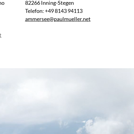
no
82266 Inning-Stegen
Telefon: +49 8143 94113
ammersee@paulmueller.net
t