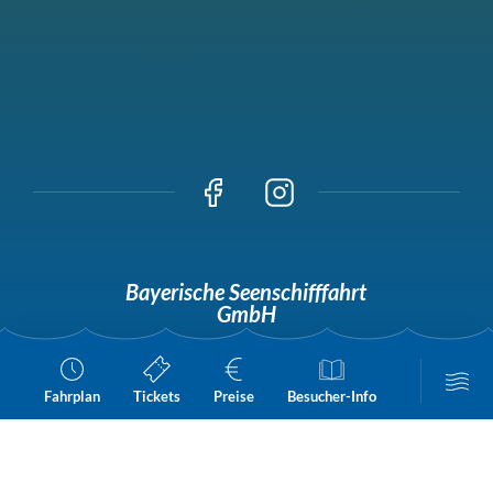
Bayerische Seenschifffahrt
GmbH
Seestraße 70a
D 83684 Tegernsee
Fahrplan
Tickets
Preise
Besucher-Info
Tel:
+49 8022 93311
tegernsee@seenschifffahrt.de
Königssee